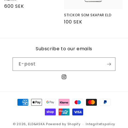
e
Ordinarie
600 SEK
r
pris
STICKOR SOM SKAPAR ELD
Ordinarie
100 SEK
i
pris
e
:
Subscribe to our emails
E-post
Instagram
Betalningsmetoder
© 2026,
ELD&ASKA
Powered by Shopify
Integritetspolicy