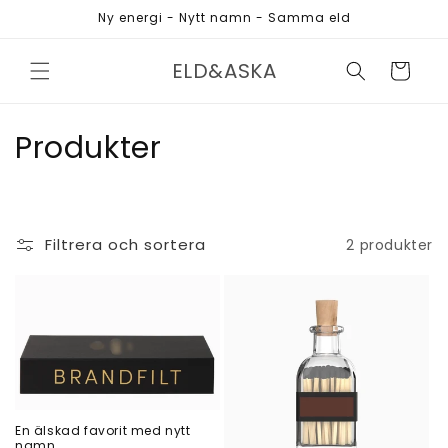
vidare
Ny energi - Nytt namn - Samma eld
till
innehåll
ELD&ASKA
Varukorg
P
Produkter
r
o
Filtrera och sortera
2 produkter
d
u
k
t
s
En älskad favorit med nytt
namn.