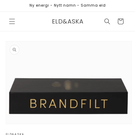
vidare
Ny energi - Nytt namn - Samma eld
till
innehåll
ELD&ASKA
Varukorg
 vidare till
oduktinformation
Öppna
mediet
ELD&ASKA
1