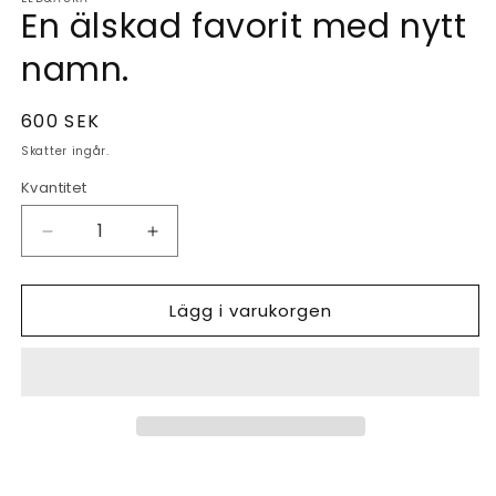
En älskad favorit med nytt
i
modalfönster
namn.
Ordinarie
600 SEK
pris
Skatter ingår.
Kvantitet
Kvantitet
Minska
Öka
kvantitet
kvantitet
för
för
Lägg i varukorgen
En
En
älskad
älskad
favorit
favorit
med
med
nytt
nytt
namn.
namn.