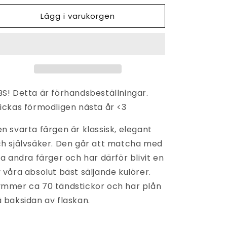
för
för
Lägg i varukorgen
STICKOR
STICKOR
SOM
SOM
SKAPAR
SKAPAR
ELD
ELD
S! Detta är förhandsbeställningar.
ickas förmodligen nästa år <3
n svarta färgen är klassisk, elegant
h självsäker. Den går att matcha med
la andra färger och har därför blivit en
 våra absolut bäst säljande kulörer.
mmer ca 70 tändstickor och har plån
 baksidan av flaskan.