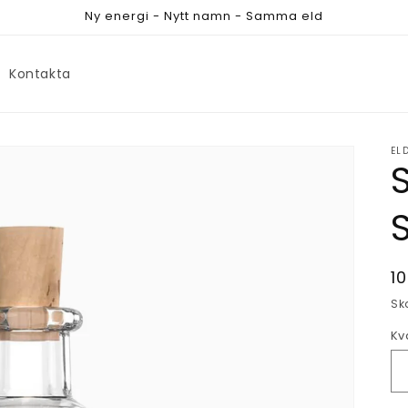
Ny energi - Nytt namn - Samma eld
Kontakta
EL
O
1
p
Sk
Kv
Kv