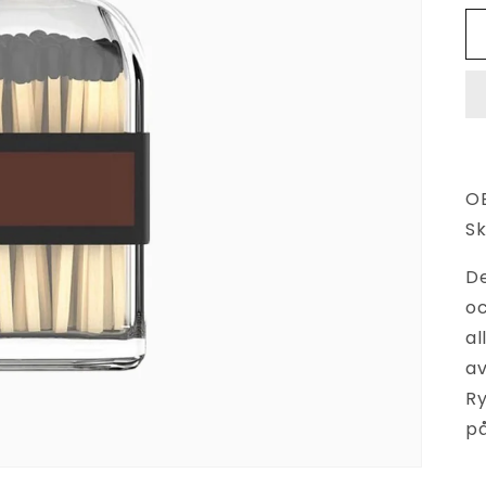
OB
Sk
De
oc
al
av
Ry
på