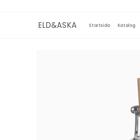
vidare
till
innehåll
ELD&ASKA
Startsida
Katalog
Gå vidare till
produktinformation